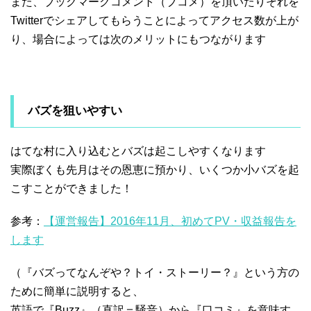
また、ブックマークコメント（ブコメ）を頂いたりそれを
Twitterでシェアしてもらうことによってアクセス数が上が
り、場合によっては次のメリットにもつながります
バズを狙いやすい
はてな村に入り込むとバズは起こしやすくなります
実際ぼくも先月はその恩恵に預かり、いくつか小バズを起
こすことができました！
参考：
【運営報告】2016年11月、初めてPV・収益報告を
します
（『バズってなんぞや？トイ・ストーリー？』という方の
ために簡単に説明すると、
英語で『Buzz』（直訳＝騒音）から『口コミ』を意味す