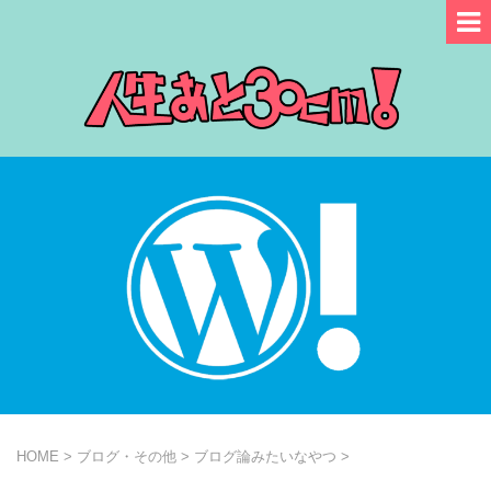
HOME
>
ブログ・その他
>
ブログ論みたいなやつ
>