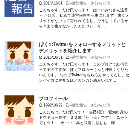
2016/12/01
-
運営報告・お知らせ他
こんちゃす、たけ氏でっす！ はーいみなさん注目
～ たけ氏、初めて運営報告を記事にします 書くメ
リットがないって言われてるし、そう思っているか
ら今まで書かなかったんだけど、今 ...
ぼくのTwitterをフォローするメリットと
デメリットを紹介します！
2016/10/31
-
運営報告・お知らせ他
こんちゃす、たけ氏でっす！ このブログで結構言
ってるのですが、ぼくブロガーさんと仲良くなりた
いんです。 なのでTwitterももちろんやってるし、セ
ンパイ方に失礼なほどガンガン絡みいれて ...
プロフィール
1992/10/22
-
運営報告・お知らせ他
こんにちは、たけ氏です！ 自己紹介 愛知出身の
トウキョー在住！２３歳『たけ氏』です！ ニート
です☆！ 小・中・高と武道に励むも、輝 ...