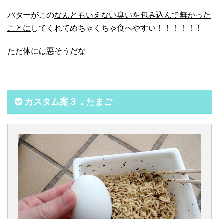
バターがこの
なんともいえない臭いを包み込んで無かった
ことに
してくれてめちゃくちゃ食べやすい！！！！！！
ただ体には悪そうだな
カスタム案３．たまご