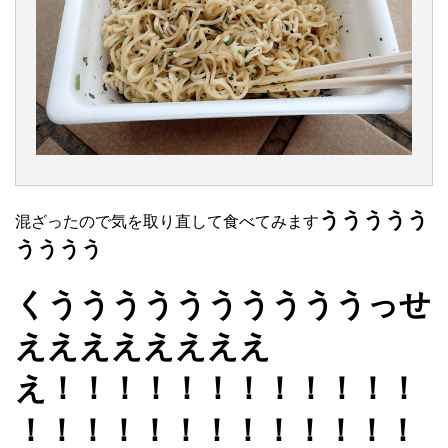
ううううう
混ざったので気を取り直して食べてみます
うううう
くううううううううううっせ
ええええええええ
え！！！！！！！！！！！！
！！！！！！！！！！！！！