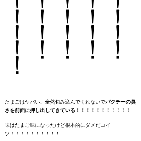
！！！！！
！！！！！
！！！！！
！！！！！
！
たまごはヤバい、全然包み込んでくれないで
パクチーの臭
さを前面に押し出してきている！！！！！！！！！！！
味はたまご味になったけど根本的にダメだコイ
ツ！！！！！！！！！！