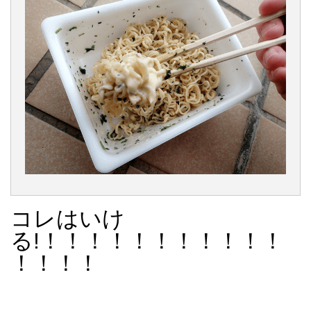
コレはいけ
る!！！！！！！！！！！！
！！！！