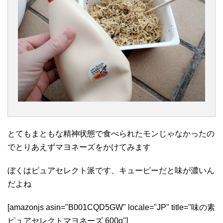
とてもまともな精神状態で食べられたモンじゃなかったの
でとりあえずマヨネーズをかけてみます
ぼくはピュアセレクト派です、キューピーだと味が濃いん
だよね
[amazonjs asin="B001CQD5GW" locale="JP" title="味の素
ピュアセレクトマヨネーズ 600g"]