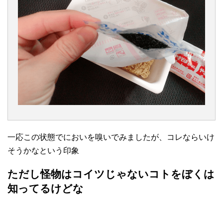
一応この状態でにおいを嗅いでみましたが、コレならいけ
そうかなという印象
ただし怪物はコイツじゃないコトをぼくは
知ってるけどな