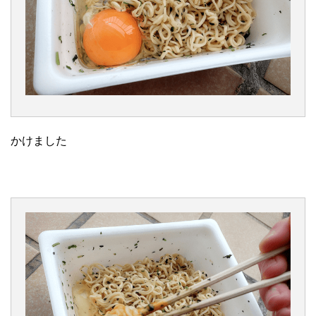
かけました