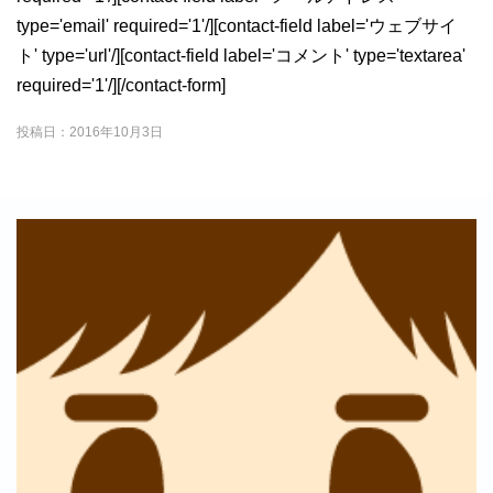
type='email' required='1'/][contact-field label='ウェブサイ
ト' type='url'/][contact-field label='コメント' type='textarea'
required='1'/][/contact-form]
投稿日：
2016年10月3日