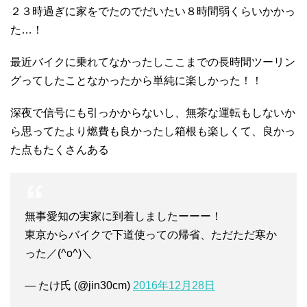
２３時過ぎに家をでたのでだいたい８時間弱くらいかかっ
た…！
最近バイクに乗れてなかったしここまでの長時間ツーリン
グってしたことなかったから単純に楽しかった！！
深夜で信号にも引っかからないし、無茶な運転もしないか
ら思ってたより燃費も良かったし箱根も楽しくて、良かっ
た点もたくさんある
無事愛知の実家に到着しましたーーー！
東京からバイクで下道使っての帰省、ただただ寒か
った／(^o^)＼
— たけ氏 (@jin30cm)
2016年12月28日