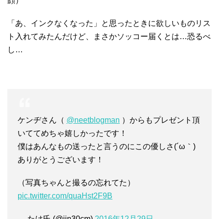
顔）
「あ、インクなくなった」と思ったときに欲しいものリス
ト入れてみたんだけど、まさかソッコー届くとは…恐るべ
し…
ケンヂさん（
@neetblogman
）からもプレゼント頂
いててめちゃ嬉しかったです！
僕はあんなもの送ったと言うのにこの優しさ(´ω｀)
ありがとうございます！
（写真ちゃんと撮るの忘れてた）
pic.twitter.com/quaHst2F9B
— たけ氏 (@jin30cm)
2016年12月29日