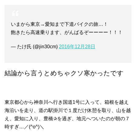
いまから東京→愛知まで下道バイクの旅…！
飽きたら高速乗ります、がんばるぞーーーー！！！
— たけ氏 (@jin30cm)
2016年12月28日
結論から言うとめちゃクソ寒かったです
東京都心から神奈川へ行き国道1号に入って、箱根を越え
海沿いを走り、道の駅掛川で１度だけ休憩を取り、山を越
え、愛知に入り、豊橋✰を過ぎ、地元へついたのが朝の７
時すぎ…／(^o^)＼