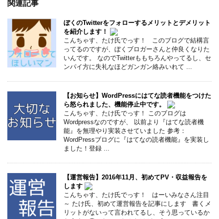
関連記事
ぼくのTwitterをフォローするメリットとデメリット
を紹介します！
こんちゃす、たけ氏でっす！ このブログで結構言
ってるのですが、ぼくブロガーさんと仲良くなりた
いんです。 なのでTwitterももちろんやってるし、セ
ンパイ方に失礼なほどガンガン絡みいれて ...
【お知らせ】WordPressにはてな読者機能をつけた
ら怒られました、機能停止中です。
こんちゃす、たけ氏でっす！ このブログは
Wordpressなのですが、 以前より『はてな読者機
能』を無理やり実装させていました 参考：
WordPressブログに『はてなの読者機能』を実装し
ました！登録 ...
【運営報告】2016年11月、初めてPV・収益報告を
します
こんちゃす、たけ氏でっす！ はーいみなさん注目
～ たけ氏、初めて運営報告を記事にします 書くメ
リットがないって言われてるし、そう思っているか