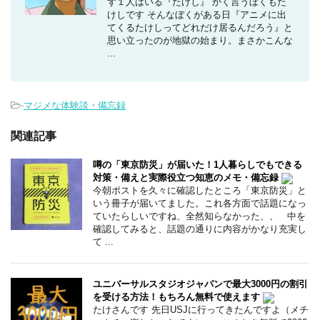
ず１人はいる『たけし』 かく言うぼくもた
けしです そんなぼくがある日『アニメに出
てくるたけしってどれだけ居るんだろう』と
思い立ったのが地獄の始まり。まさかこんな
...
-
マジメな体験談・備忘録
関連記事
噂の「東京防災」が届いた！1人暮らしでもできる
対策・備えと実際役立つ知恵のメモ・備忘録
今朝ポストを久々に確認したところ「東京防災」と
いう冊子が届いてました。これ各方面で話題になっ
ていたらしいですね、全然知らなかった、、 中を
確認してみると、話題の通りに内容がかなり充実し
て ...
ユニバーサルスタジオジャパンで最大3000円の割引
を受ける方法！もちろん無料で使えます
たけさんです 先日USJに行ってきたんですよ（メチ