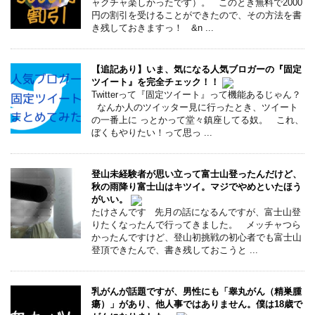
ャクチャ楽しかったです）。 このとき無料で2000
円の割引を受けることができたので、その方法を書
き残しておきますっ！ &n ...
【追記あり】いま、気になる人気ブロガーの『固定
ツイート』を完全チェック！！
Twitterって『固定ツイート』って機能あるじゃん？
なんか人のツイッター見に行ったとき、ツイート
の一番上に っとかって堂々鎮座してる奴。 これ、
ぼくもやりたい！って思っ ...
登山未経験者が思い立って富士山登ったんだけど、
秋の雨降り富士山はキツイ。マジでやめといたほう
がいい。
たけさんです 先月の話になるんですが、富士山登
りたくなったんで行ってきました。 メッチャつら
かったんですけど、登山初挑戦の初心者でも富士山
登頂できたんで、書き残しておこうと ...
乳がんが話題ですが、男性にも「睾丸がん（精巣腫
瘍）」があり、他人事ではありません。僕は18歳で