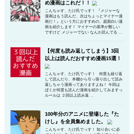
め漫画はこれだ！！
こんちゃす、たけ氏でっす！ 『メジャーな
漫画はもう読んだ、次はちょっとマイナー漫
画だ！』という方におすすめの、超面白い漫
画を紹介します！ マイナーの基準が難しい
ですけど メジャーでない なんか読んでる ...
【何度も読み返してしまう】3回
以上は読んだおすすめ漫画15選！
こんちゃす、たけ氏でっす！ 何度も繰り返
して読んだり、本棚から引っ張り出して読み
返しちゃう漫画ってありますよね！ 今回は
ぼくが何度も読んだ漫画を紹介してみますっ
ルールは ２回以上読み返 ...
100年分のアニメに登場した『た
けし』を全員集めました。
こんちゃす、たけ氏でっす！ 知り合いに必