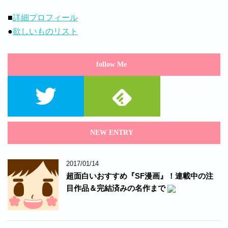
■
詳細プロフィール
●
欲しいものリスト
follow Me
NEW ENTRY
2017/01/14
超面白いおすすめ『SF漫画』！連載中の注
目作品＆完結済みの名作まで