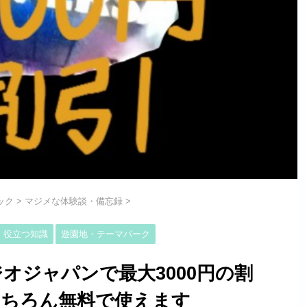
ック
>
マジメな体験談・備忘録
>
・役立つ知識
遊園地・テーマパーク
オジャパンで最大3000円の割
もちろん無料で使えます