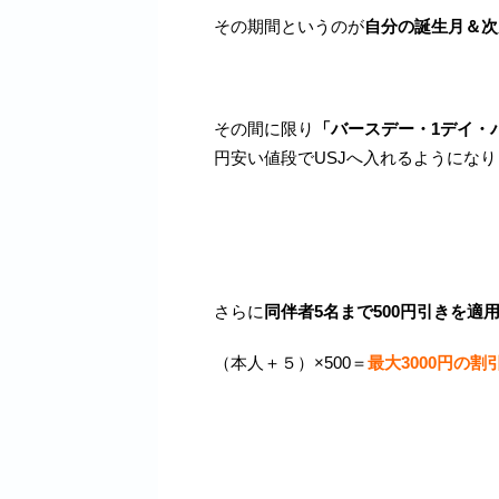
その期間というのが
自分の誕生月＆次
その間に限り
「バースデー・1デイ・パ
円安い値段でUSJへ入れるようにな
さらに
同伴者5名まで500円引きを適
（本人＋５）×500＝
最大3000円の