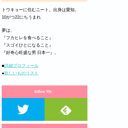
トウキョーに住むニート。出身は愛知。
10がつ22にちうまれ
夢は、
『フカヒレを食べること』
『スゴイひとになること』
『好奇心旺盛な男 日本一』。
■
詳細プロフィール
●
欲しいものリスト
follow Me