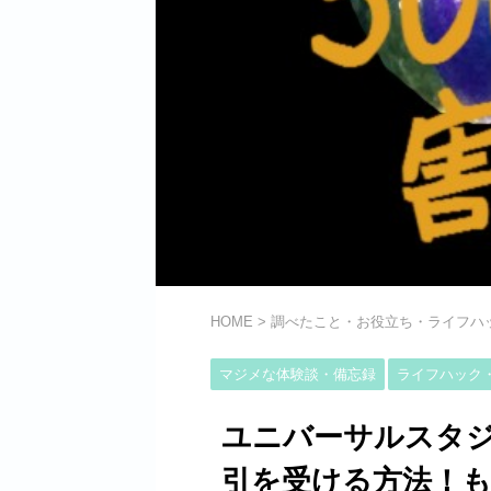
HOME
>
調べたこと・お役立ち・ライフハ
マジメな体験談・備忘録
ライフハック
ユニバーサルスタジ
引を受ける方法！