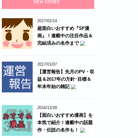
NEW ENTRY
2017/01/14
超面白いおすすめ『SF漫
画』！連載中の注目作品＆
完結済みの名作まで
2017/01/07
【運営報告】先月のPV・収
益＆2017年の方針･目標＆
年末年始の雑記
2016/12/28
【面白いおすすめ漫画】を
本気で紹介！連載中の話題
作・伝説の名作も！