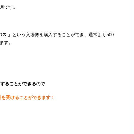
月
です。
ス 」
という入場券を購入することができ、通常より500
ります。
用することができる
ので
割引を受けることができます！