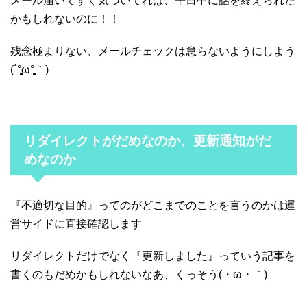
メール届いてすぐ気づいてれば、平日中に話を終えられた
かもしれないのに！！
残念極まりない、メールチェックは怠らないようにしよう
(´°̥̥̥̥̥̥̥̥ω°̥̥̥̥̥̥̥̥｀)
リダイレクトがだめなのか、更新通知がだ
めなのか
『不適切な目的』ってのがどこまでのことを言うのかは運
営サイドに直接確認します
リダイレクトだけでなく『更新しました』っていう記事を
書くのもだめかもしれないなあ、くっそう(・ω・｀)