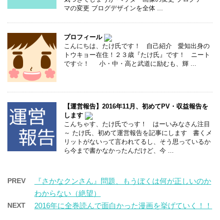
マの変更 ブログデザインを全体 ...
プロフィール
こんにちは、たけ氏です！ 自己紹介 愛知出身の
トウキョー在住！２３歳『たけ氏』です！ ニート
です☆！ 小・中・高と武道に励むも、輝 ...
【運営報告】2016年11月、初めてPV・収益報告を
します
こんちゃす、たけ氏でっす！ はーいみなさん注目
～ たけ氏、初めて運営報告を記事にします 書くメ
リットがないって言われてるし、そう思っているか
ら今まで書かなかったんだけど、今 ...
PREV
『さかなクンさん』問題、もうぼくは何が正しいのか
わからない（絶望）
NEXT
2016年に全巻読んで面白かった漫画を挙げていく！！