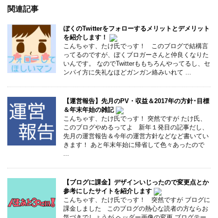
関連記事
ぼくのTwitterをフォローするメリットとデメリット
を紹介します！
こんちゃす、たけ氏でっす！ このブログで結構言
ってるのですが、ぼくブロガーさんと仲良くなりた
いんです。 なのでTwitterももちろんやってるし、セ
ンパイ方に失礼なほどガンガン絡みいれて ...
【運営報告】先月のPV・収益＆2017年の方針･目標
＆年末年始の雑記
こんちゃす、たけ氏でっす！ 突然ですが たけ氏、
このブログやめるってよ 新年１発目の記事だし、
先月の運営報告＆今年の運営方針などなど書いてい
きます！ あと年末年始に帰省して色々あったので
...
【ブログに課金】デザインいじったので変更点とか
参考にしたサイトを紹介します
こんちゃす、たけ氏でっす！ 突然ですが ブログに
課金しました このブログの熱心な読者の方ならお
気づきでしょうが ヘッダー画像の変更 ブログテー