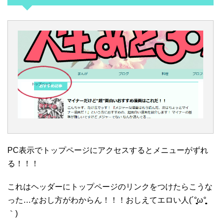
PC表示でトップページにアクセスするとメニューがずれ
る！！！
これはヘッダーにトップページのリンクをつけたらこうな
った…なおし方がわからん！！！おしえてエロい人(´°̥̥̥̥̥̥̥̥ω°̥̥̥̥̥̥̥̥
｀)