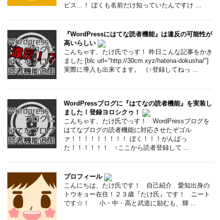
ビス…！ ぼくも名前だけ知っていたんですけ ...
『WordPressにはてな読者機能』は違反の可能性が
高いらしい
こんちゃす、たけ氏でっす！ 昨日こんな記事をかき
ました [blc url="http://30cm.xyz/hatena-dokusha/"]
実際に導入も出来てます。 （↑登録してねっ ...
WordPressブログに『はてなの読者機能』を実装し
ました！登録ヨロシクゥ！
こんちゃす、たけ氏でっす！ WordPressブログを
はてなブログの読者機能に対応させたぞゴル
ァ！！！！！！！！！ ぼく！！！がんばっ
た！！！！！！ ↑ここから読者登録して ...
プロフィール
こんにちは、たけ氏です！ 自己紹介 愛知出身の
トウキョー在住！２３歳『たけ氏』です！ ニート
です☆！ 小・中・高と武道に励むも、輝 ...