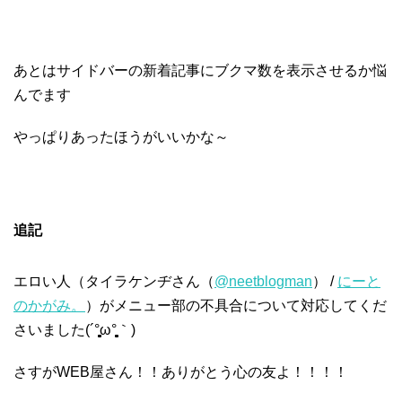
あとはサイドバーの新着記事にブクマ数を表示させるか悩
んでます
やっぱりあったほうがいいかな～
追記
エロい人（タイラケンヂさん（
@neetblogman
） /
にーと
のかがみ。
）がメニュー部の不具合について対応してくだ
さいました(´°̥̥̥̥̥̥̥̥ω°̥̥̥̥̥̥̥̥｀)
さすがWEB屋さん！！ありがとう心の友よ！！！！