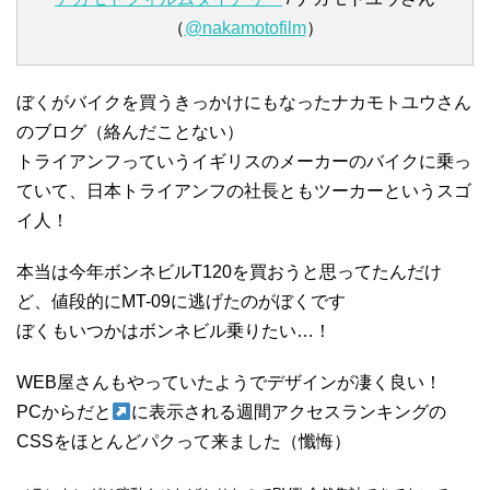
（
@nakamotofilm
）
ぼくがバイクを買うきっかけにもなったナカモトユウさん
のブログ（絡んだことない）
トライアンフっていうイギリスのメーカーのバイクに乗っ
ていて、日本トライアンフの社長ともツーカーというスゴ
イ人！
本当は今年ボンネビルT120を買おうと思ってたんだけ
ど、値段的にMT-09に逃げたのがぼくです
ぼくもいつかはボンネビル乗りたい…！
WEB屋さんもやっていたようでデザインが凄く良い！
PCからだと
に表示される週間アクセスランキングの
CSSをほとんどパクって来ました（懺悔）