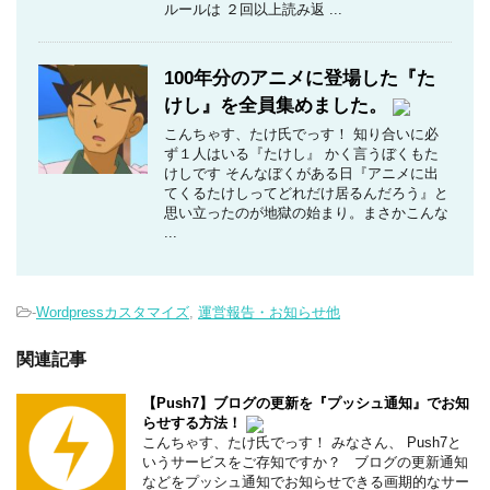
ルールは ２回以上読み返 ...
100年分のアニメに登場した『た
けし』を全員集めました。
こんちゃす、たけ氏でっす！ 知り合いに必
ず１人はいる『たけし』 かく言うぼくもた
けしです そんなぼくがある日『アニメに出
てくるたけしってどれだけ居るんだろう』と
思い立ったのが地獄の始まり。まさかこんな
...
-
Wordpressカスタマイズ
,
運営報告・お知らせ他
関連記事
【Push7】ブログの更新を『プッシュ通知』でお知
らせする方法！
こんちゃす、たけ氏でっす！ みなさん、 Push7と
いうサービスをご存知ですか？ ブログの更新通知
などをプッシュ通知でお知らせできる画期的なサー