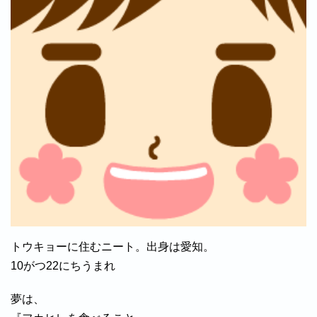
トウキョーに住むニート。出身は愛知。
10がつ22にちうまれ
夢は、