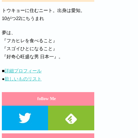
トウキョーに住むニート。出身は愛知。
10がつ22にちうまれ
夢は、
『フカヒレを食べること』
『スゴイひとになること』
『好奇心旺盛な男 日本一』。
■
詳細プロフィール
●
欲しいものリスト
follow Me