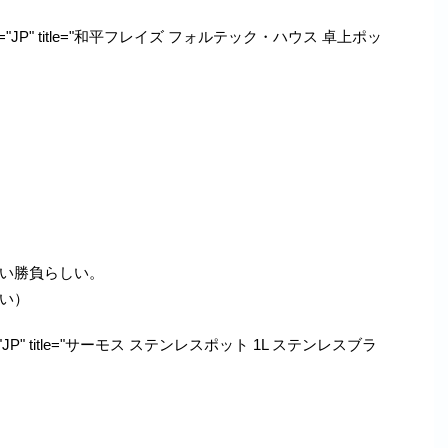
 locale="JP" title="和平フレイズ フォルテック・ハウス 卓上ポッ
！
い勝負らしい。
い）
locale="JP" title="サーモス ステンレスポット 1L ステンレスブラ