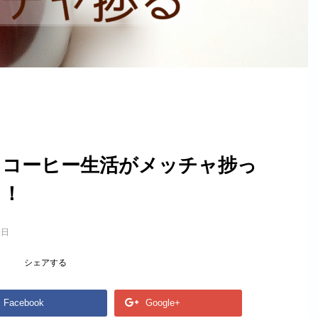
らコーヒー生活がメッチャ捗っ
よ！
9日
シェアする
Facebook
Google+