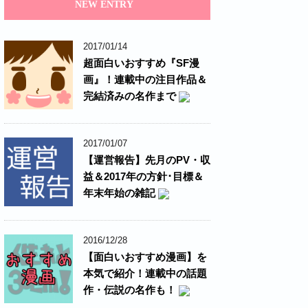
NEW ENTRY
2017/01/14
超面白いおすすめ『SF漫
画』！連載中の注目作品＆
完結済みの名作まで
2017/01/07
【運営報告】先月のPV・収
益＆2017年の方針･目標＆
年末年始の雑記
2016/12/28
【面白いおすすめ漫画】を
本気で紹介！連載中の話題
作・伝説の名作も！