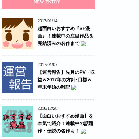
NEW ENTRY
2017/01/14
超面白いおすすめ『SF漫
画』！連載中の注目作品＆
完結済みの名作まで
2017/01/07
【運営報告】先月のPV・収
益＆2017年の方針･目標＆
年末年始の雑記
2016/12/28
【面白いおすすめ漫画】を
本気で紹介！連載中の話題
作・伝説の名作も！