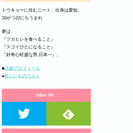
トウキョーに住むニート。出身は愛知。
10がつ22にちうまれ
夢は、
『フカヒレを食べること』
『スゴイひとになること』
『好奇心旺盛な男 日本一』。
■
詳細プロフィール
●
欲しいものリスト
follow Me