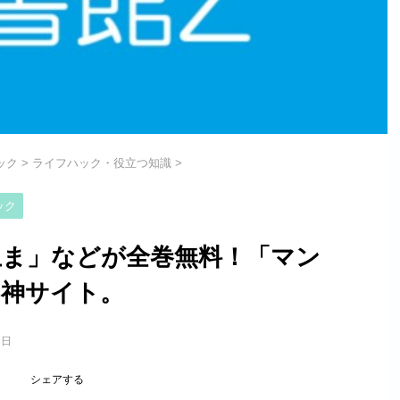
ック
>
ライフハック・役立つ知識
>
ック
止ま」などが全巻無料！「マン
ジ神サイト。
3日
シェアする