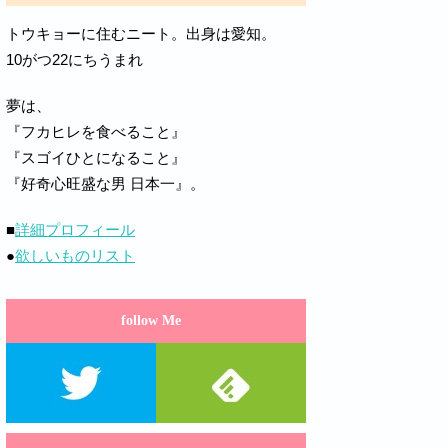
トウキョーに住むニート。出身は愛知。
10がつ22にちうまれ
夢は、
『フカヒレを食べること』
『スゴイひとになること』
『好奇心旺盛な男 日本一』。
■
詳細プロフィール
●
欲しいものリスト
follow Me