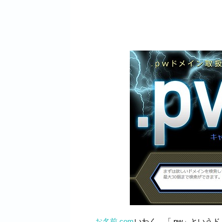
お名前.com
いわく、「.pw」という