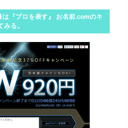
味は『プロを表す』 お名前.comのキ
てみる。