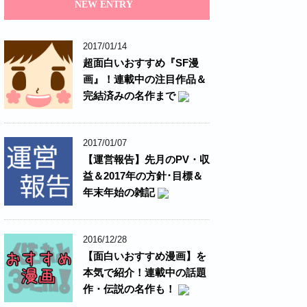
NEW ENTRY
2017/01/14
超面白いおすすめ『SF漫
画』！連載中の注目作品＆
完結済みの名作まで
2017/01/07
【運営報告】先月のPV・収
益＆2017年の方針･目標＆
年末年始の雑記
2016/12/28
【面白いおすすめ漫画】を
本気で紹介！連載中の話題
作・伝説の名作も！