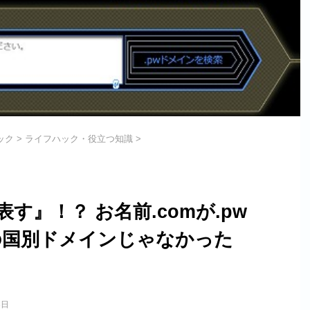
ック
>
ライフハック・役立つ知識
>
す』！？ お名前.comが.pw
の国別ドメインじゃなかった
3日