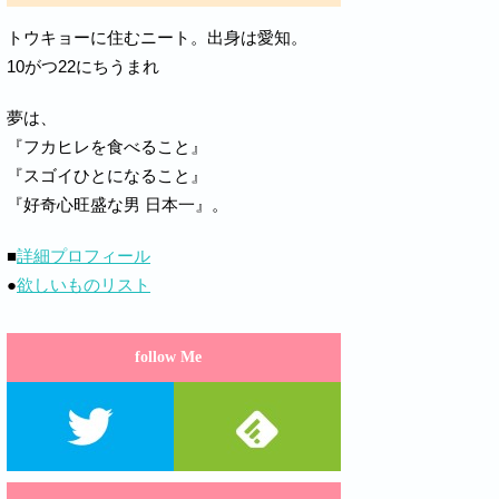
トウキョーに住むニート。出身は愛知。
10がつ22にちうまれ
夢は、
『フカヒレを食べること』
『スゴイひとになること』
『好奇心旺盛な男 日本一』。
■
詳細プロフィール
●
欲しいものリスト
follow Me