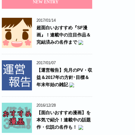
NEW ENTRY
2017/01/14
超面白いおすすめ『SF漫
画』！連載中の注目作品＆
完結済みの名作まで
2017/01/07
【運営報告】先月のPV・収
益＆2017年の方針･目標＆
年末年始の雑記
2016/12/28
【面白いおすすめ漫画】を
本気で紹介！連載中の話題
作・伝説の名作も！