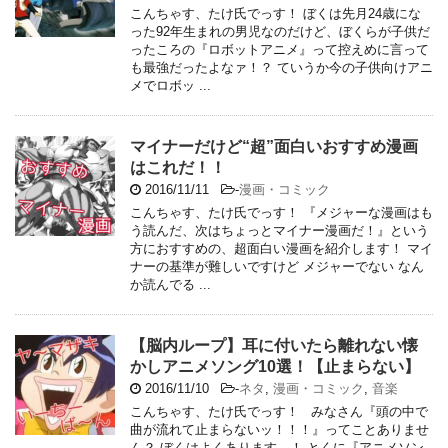
こんちゃす、たけ氏でっす！ ぼくは先月24歳にな
った92年生まれの男児なのだけど、ぼくらが子供だ
ったころの『ロボットアニメ』って控えめに言って
も最強だったよなァ！？ ていうか今の子供向けアニ
メでロボッ ...
マイナーだけど“超”面白いおすすめ漫画
はこれだ！！
2016/11/11
-
漫画・コミック
こんちゃす、たけ氏でっす！ 『メジャーな漫画はも
う読んだ、次はちょっとマイナー漫画だ！』という
方におすすめの、超面白い漫画を紹介します！ マイ
ナーの基準が難しいですけど メジャーでない なん
か読んでる ...
【脳内ループ】耳に付いたら離れない懐
かしアニメソング10選！【止まらない】
2016/11/10
-
ネタ
,
漫画・コミック
,
音楽
こんちゃす、たけ氏でっす！ みなさん『頭の中で
曲が流れて止まらないッ！！！』ってことありませ
ん？ ぼくはよくあります…！ とくに『アニメソン