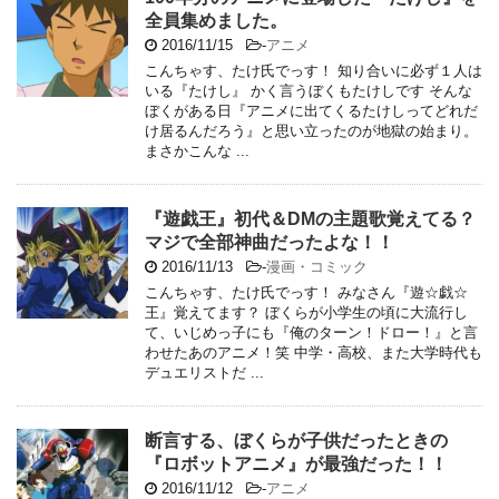
全員集めました。
2016/11/15
-
アニメ
こんちゃす、たけ氏でっす！ 知り合いに必ず１人は
いる『たけし』 かく言うぼくもたけしです そんな
ぼくがある日『アニメに出てくるたけしってどれだ
け居るんだろう』と思い立ったのが地獄の始まり。
まさかこんな ...
『遊戯王』初代＆DMの主題歌覚えてる？
マジで全部神曲だったよな！！
2016/11/13
-
漫画・コミック
こんちゃす、たけ氏でっす！ みなさん『遊☆戯☆
王』覚えてます？ ぼくらが小学生の頃に大流行し
て、いじめっ子にも『俺のターン！ドロー！』と言
わせたあのアニメ！笑 中学・高校、また大学時代も
デュエリストだ ...
断言する、ぼくらが子供だったときの
『ロボットアニメ』が最強だった！！
2016/11/12
-
アニメ