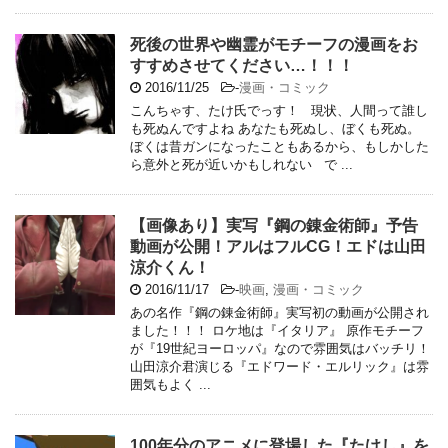
死後の世界や幽霊がモチーフの漫画をお
すすめさせてください…！！！
2016/11/25
-
漫画・コミック
こんちゃす、たけ氏でっす！ 現状、人間って誰し
も死ぬんですよね あなたも死ぬし、ぼくも死ぬ。
ぼくは昔ガンになったこともあるから、もしかした
ら意外と死が近いかもしれない で ...
【画像あり】実写『鋼の錬金術師』予告
動画が公開！アルはフルCG！エドは山田
涼介くん！
2016/11/17
-
映画
,
漫画・コミック
あの名作『鋼の錬金術師』実写初の動画が公開され
ました！！！ ロケ地は『イタリア』 原作モチーフ
が『19世紀ヨーロッパ』なので雰囲気はバッチリ！
山田涼介君演じる『エドワード・エルリック』は雰
囲気もよく ...
100年分のアニメに登場した『たけし』を