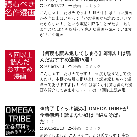
2016/12/22
-
漫画・コミック
こんちゃす、たけ氏でっす！ 世の中には面白い漫画
が本当に山ほどあって『どの漫画から読めばいいか
わからない！』という事態に陥ることがたまにあり
ますよね ぼくも頑張って色んな漫画を読んでいます
が『この漫画 ...
【何度も読み返してしまう】3回以上は読
んだおすすめ漫画15選！
2016/12/13
-
漫画・コミック
こんちゃす、たけ氏でっす！ 何度も繰り返して読
んだり、本棚から引っ張り出して読み返しちゃう漫
画ってありますよね！ 今回はぼくが何度も読んだ漫
画を紹介してみますっ ルールは ２回以上読み返 ...
※終了【イッキ読み】OMEGA TRIBEが
全巻無料！読まない奴は『納豆そば』
だ！！
2016/12/10
-
漫画・コミック
※終了しました こんちゃす、たけ氏でっす！ 突然