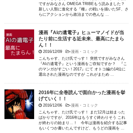
ですがみなさん OMEGA TRIBEもう読みました？
新しい人類に進化する『種』の戦いを描いたSF、さ
らにアクションから政治までの色んな ...
漫画『AIの遺電子』ヒューマノイドが当
たり前に生活する近未来、最高にたまら
ん！！
2016/12/09
-
漫画・コミック
こんちゃす、たけ氏でっす！ 突然ですがみなさん
『AIの遺電子』という漫画をご存知ですか？ 『こ
のマンガがすごい！2017』にて オトコ編の14位に
選出された漫画なのですが これがまため ...
2016年に全巻読んで面白かった漫画を挙
げていく！！
2016/12/06
-
漫画・コミック
こんちゃす、たけ氏でっす！ まだ12月は始まった
ばかりですが、2016年はもうすぐ終わりそう これ
が終わりの始まり…！ 今年は漫画を紹介する記事
もいくつか書いたんですけど、もうどの漫画を ...