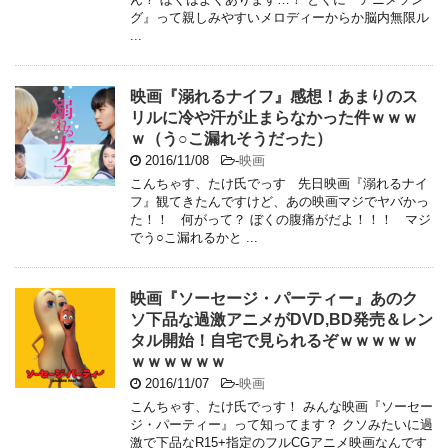
グ』って親しみやすいメロディーからか脳内無限ル
...
映画『溺れるナイフ』感想！あまりのス
リルに冷や汗が止まらなかった件ｗｗｗ
ｗ（う○こ漏れそうだった）
2016/11/08
-
映画
こんちゃす、たけ氏でっす 先日映画『溺れるナイ
フ』観てきたんですけど、あの映画マジでヤバかっ
た！！ 何がって？ ぼくの腹痛がだよ！！！ マジ
でう○こ漏れるかと ...
映画『ソーセージ・パーティー』あのク
ソ下品な過激アニメがDVD,BD発売＆レン
タル開始！自宅で見られるぞｗｗｗｗｗ
ｗｗｗｗｗｗ
2016/11/07
-
映画
こんちゃす、たけ氏でっす！ みんな映画『ソーセー
ジ・パーティー』って知ってます？ クソみたいに過
激で下品なR15+指定のフルCGアニメ映画なんです