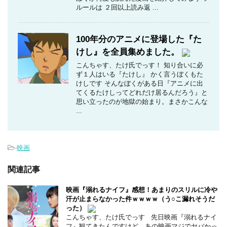
ルールは ２回以上読み返 ...
100年分のアニメに登場した『た
けし』を全員集めました。
こんちゃす、たけ氏でっす！ 知り合いに必
ず１人はいる『たけし』 かく言うぼくもた
けしです そんなぼくがある日『アニメに出
てくるたけしってどれだけ居るんだろう』と
思い立ったのが地獄の始まり。まさかこんな
...
-
映画
関連記事
映画『溺れるナイフ』感想！あまりのスリルに冷や
汗が止まらなかった件ｗｗｗｗ（う○こ漏れそうだ
った）
こんちゃす、たけ氏でっす 先日映画『溺れるナイ
フ』観てきたんですけど、あの映画マジでヤバかっ