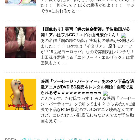
た！！ 何がって？ ぼくの腹痛がだよ！！！ マジ
でう○こ漏れるかと ...
【画像あり】実写『鋼の錬金術師』予告動画が公
開！アルはフルCG！エドは山田涼介くん！
あの名作『鋼の錬金術師』実写初の動画が公開され
ました！！！ ロケ地は『イタリア』 原作モチーフ
が『19世紀ヨーロッパ』なので雰囲気はバッチリ！
山田涼介君演じる『エドワード・エルリック』は雰
囲気もよく ...
映画『ソーセージ・パーティー』あのクソ下品な過
激アニメがDVD,BD発売＆レンタル開始！自宅で見
られるぞｗｗｗｗｗｗｗｗｗｗｗ
こんちゃす、たけ氏でっす！ みんな映画『ソーセー
ジ・パーティー』って知ってます？ クソみたいに過
激で下品なR15+指定のフルCGアニメ映画なんです
けど、コレだけじゃ到底伝わらないんでまず予告動
画を見て ...